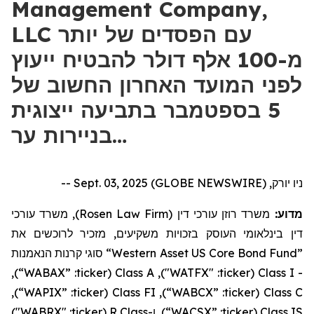
Management Company,
LLC עם הפסדים של יותר
מ-100 אלף דולר להבטיח ייעוץ
לפני המועד האחרון החשוב של
5 בספטמבר בתביעה ייצוגית
בניירות ער…
ניו יורק, Sept. 03, 2025 (GLOBE NEWSWIRE) --
), משרד עורכי
Rosen Law Firm
משרד רוזן עורכי דין (
מדוע:
דין בינלאומי העוסק בזכויות משקיעים, מזכיר לרוכשים את
סוגי קרנות הנאמנות
“Western Asset US Core Bond Fund”
),
“WABAX”
:
ticker
(
Class A
: "WATFX"),
ticker
(
Class I
-
),
“WAPIX”
:
ticker
(
Class FI
),
“WABCX”
:
ticker
(
Class C
: "WABRX")
ticker
R (
Class
ו-
),
“WACSX”
:
ticker
(
Class IS