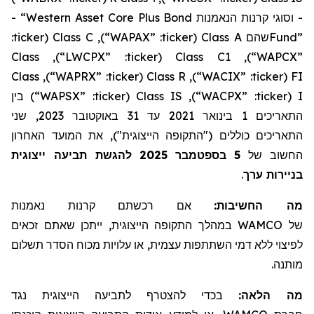
- “Western Asset Core Plus Bond
קרנות הנאמנות
וסוגי
-
:
ticker
(
Class C
),
“WAPAX”
:
ticker
(
Class A
שהם
Fund”
Class
),
“LWCPX”
:
ticker
(
Class C1
),
“WAPCX”
Class
),
“WAPRX”
:
ticker
(
Class R
),
“WACIX”
:
ticker
(
FI
בין
)
“WAPSX”
:
ticker
(
Class IS
),
“WACPX”
:
ticker
(
I
, שני
2023
באוקטובר
31
עד
2021
בינואר
1
התאריכים
התאריכים כוללים ("התקופה הייצוגית"), את המועד האחרון
להגשת תביעה ייצוגית
2025
בספטמבר
5
החשוב של
.
בניירות ערך
מה החשיבות:
אם רכשתם
קרנות נאמנות
, ייתכן שאתם זכאים
במהלך התקופה הייצוגית
WAMCO
של
לפיצוי ללא דמי השתתפות עצמית, או עלויות מכוח הסדר תשלום
מותנה.
מה הלאה:
בכדי להצטרף לתביעה הייצוגית נגד