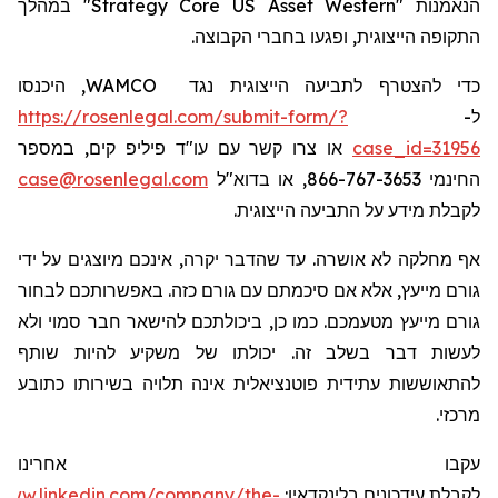
" במהלך
Strategy
Core
US
Asset
Western
הנאמנות "
ה
תקופ
ה
הייצוגית
, ופגעו בחברי הקבוצה.
, היכנסו
WAMCO
כדי להצטרף לתביעה הייצוגית נגד
https://rosenlegal.com/submit-form/?
ל-
או צרו קשר עם עו"ד פיליפ קים, במספר
case_id=31956
case@rosenlegal.com
החינמי 866-767-3653, או בדוא"ל
לקבלת מידע על התביעה הייצוגית.
אף מחלקה לא אושרה. עד שהדבר יקרה, אינכם מיוצגים על ידי
גורם מייעץ, אלא אם סיכמתם עם גורם כזה. באפשרותכם לבחור
גורם מייעץ מטעמכם. כמו כן, ביכולתכם להישאר חבר סמוי ולא
לעשות דבר בשלב זה. יכולתו של משקיע להיות שותף
להתאוששות עתידית פוטנציאלית אינה תלויה בשירותו כתובע
מרכזי.
עקבו אחרינו
/www.linkedin.com/company/the-
:
בלינקדאין
עידכונים
לקבלת