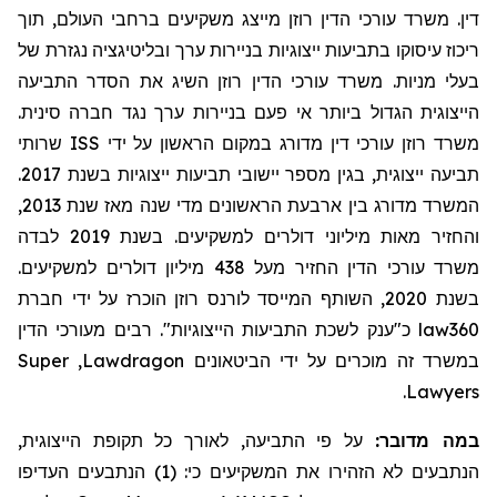
דין. משרד עורכי הדין רוזן מייצג משקיעים ברחבי העולם, תוך
ריכוז עיסוקו בתביעות ייצוגיות בניירות ערך ובליטיגציה נגזרת של
בעלי מניות. משרד עורכי הדין רוזן השיג את הסדר התביעה
הייצוגית הגדול ביותר אי פעם בניירות ערך נגד חברה סינית.
שרותי
ISS
משרד רוזן עורכי דין מדורג במקום הראשון על ידי
תביעה ייצוגית, בגין מספר יישובי תביעות ייצוגיות בשנת 2017.
המשרד מדורג בין ארבעת הראשונים מדי שנה מאז שנת 2013,
והחזיר מאות מיליוני דולרים למשקיעים. בשנת 2019 לבדה
משרד עורכי הדין החזיר
מעל
438 מיליון דולרים למשקיעים.
בשנת 2020, השותף המייסד לורנס רוזן הוכרז על ידי חברת
מעורכי הדין
כ"ענק לשכת התביעות הייצוגיות". רבים
law360
Super
,
Lawdragon
במשרד זה מוכרים על ידי הביטאונים
.
Lawyers
במה מדובר:
על פי התביעה, לאורך כל תקופת הייצוגית,
הנתבעים לא הזהירו את המשקיעים כי: (1) הנתבעים העדיפו