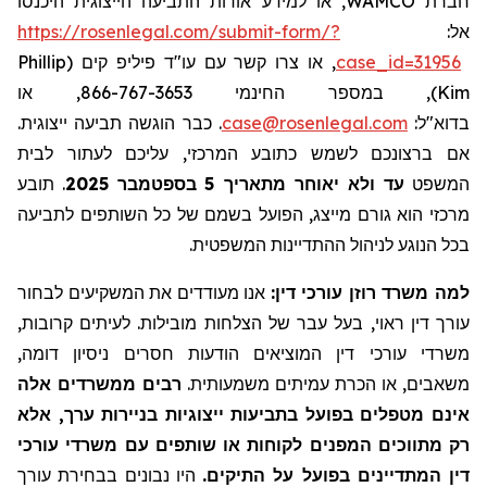
, או למידע אודות התביעה הייצוגית היכנסו
WAMCO
חברת
https://rosenlegal.com/submit-form/?
אל:
Phillip
, או צרו קשר עם עו"ד פיליפ קים (
case_id=31956
), במספר החינמי 866-767-3653, או
Kim
. כבר הוגשה תביעה ייצוגית.
case@rosenlegal.com
בדוא"ל:
אם ברצונכם לשמש כתובע המרכזי, עליכם לעתור לבית
תובע
.
בספטמבר 2025
5
עד ולא יאוחר מתאריך
המשפט
מרכזי הוא גורם מייצג, הפועל בשמם של כל השותפים לתביעה
בכל הנוגע לניהול ההתדיינות המשפטית.
למה משרד רוזן עורכי דין:
אנו מעודדים את המשקיעים לבחור
עורך דין ראוי, בעל עבר של הצלחות מובילות. לעיתים קרובות,
משרדי עורכי דין המוציאים הודעות חסרים ניסיון דומה,
משאבים, או הכרת עמיתים משמעותית.
רבים ממשרדים אלה
אינם מטפלים בפועל בתביעות ייצוגיות בניירות ערך, אלא
רק מתווכים המפנים לקוחות או שותפים עם משרדי עורכי
דין המתדיינים בפועל על התיקים.
היו נבונים בבחירת עורך